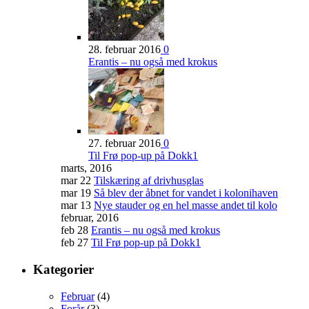
28. februar 2016
0
Erantis – nu også med krokus
27. februar 2016
0
Til Frø pop-up på Dokk1
marts, 2016
mar 22
Tilskæring af drivhusglas
mar 19
Så blev der åbnet for vandet i kolonihaven
mar 13
Nye stauder og en hel masse andet til kolo
februar, 2016
feb 28
Erantis – nu også med krokus
feb 27
Til Frø pop-up på Dokk1
Kategorier
Februar
(4)
Forår
(3)