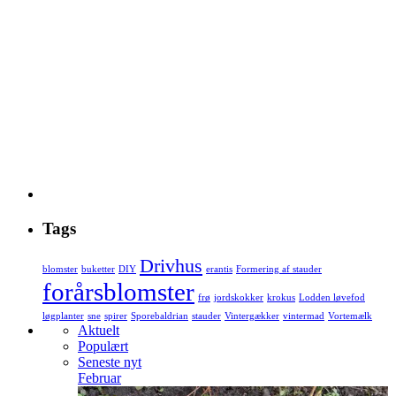
Tags
Drivhus
blomster
buketter
DIY
erantis
Formering af stauder
forårsblomster
frø
jordskokker
krokus
Lodden løvefod
løgplanter
sne
spirer
Sporebaldrian
stauder
Vintergækker
vintermad
Vortemælk
Aktuelt
Populært
Seneste nyt
Februar