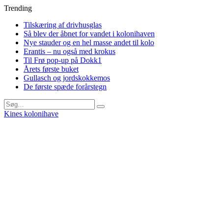
Trending
Tilskæring af drivhusglas
Så blev der åbnet for vandet i kolonihaven
Nye stauder og en hel masse andet til kolo
Erantis – nu også med krokus
Til Frø pop-up på Dokk1
Årets første buket
Gullasch og jordskokkemos
De første spæde forårstegn
Kines kolonihave