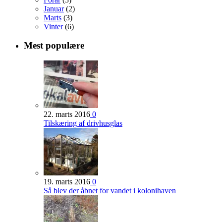
Januar
(2)
Marts
(3)
Vinter
(6)
Mest populære
22. marts 2016
0
Tilskæring af drivhusglas
19. marts 2016
0
Så blev der åbnet for vandet i kolonihaven