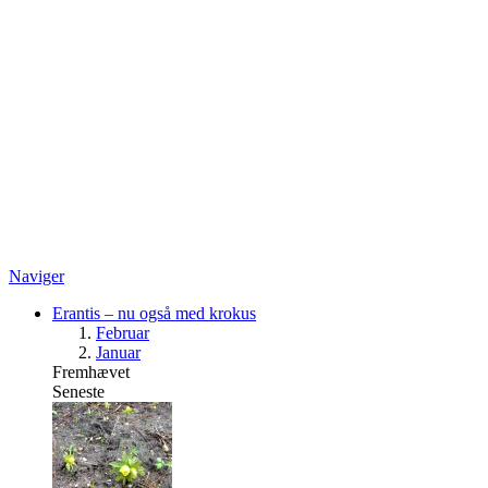
Naviger
Erantis – nu også med krokus
Februar
Januar
Fremhævet
Seneste