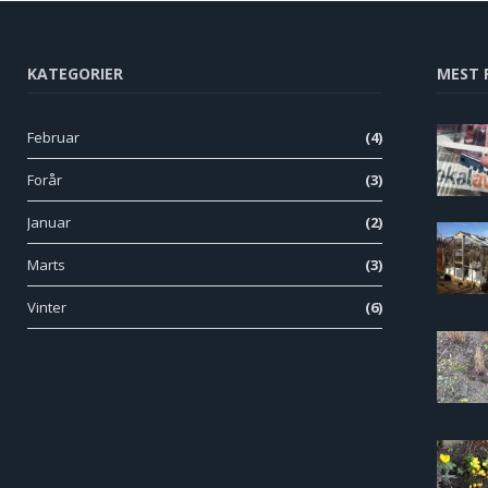
KATEGORIER
MEST 
Februar
(4)
Forår
(3)
Januar
(2)
Marts
(3)
Vinter
(6)