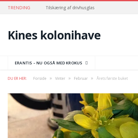
TRENDING
Tilskæring af drivhusglas
Kines kolonihave
ERANTIS – NU OGSÅ MED KROKUS
»
»
»
DU ER HER:
Forside
Vinter
Februar
Årets første buket