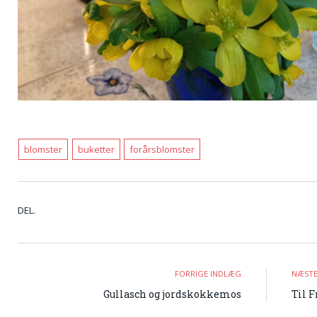
blomster
buketter
forårsblomster
DEL.
FORRIGE INDLÆG
NÆSTE
Gullasch og jordskokkemos
Til 